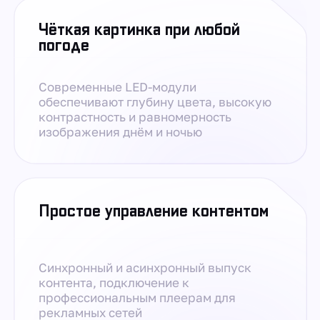
Чёткая картинка при любой
погоде
Современные LED-модули
обеспечивают глубину цвета, высокую
контрастность и равномерность
изображения днём и ночью
Простое управление контентом
Синхронный и асинхронный выпуск
контента, подключение к
профессиональным плеерам для
рекламных сетей