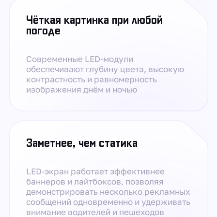
Чёткая картинка при любой
погоде
Современные LED-модули
обеспечивают глубину цвета, высокую
контрастность и равномерность
изображения днём и ночью
Заметнее, чем статика
LED-экран работает эффективнее
баннеров и лайтбоксов, позволяя
демонстрировать несколько рекламных
сообщений одновременно и удерживать
внимание водителей и пешеходов